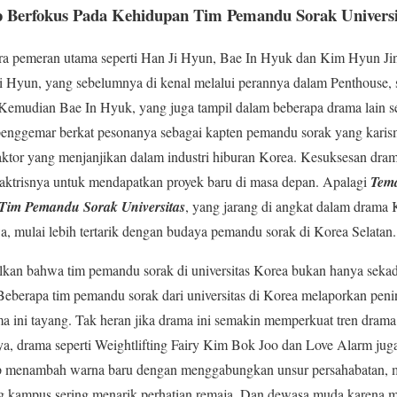
Berfokus Pada Kehidupan Tim Pemandu Sorak Universi
para pemeran utama seperti Han Ji Hyun, Bae In Hyuk dan Kim Hyun Ji
Ji Hyun, yang sebelumnya di kenal melalui perannya dalam Penthouse, 
. Kemudian Bae In Hyuk, yang juga tampil dalam beberapa drama lain s
enggemar berkat pesonanya sebagai kapten pemandu sorak yang karis
 aktor yang menjanjikan dalam industri hiburan Korea. Kesuksesan dr
 aktrisnya untuk mendapatkan proyek baru di masa depan. Apalagi
Tem
Tim Pemandu Sorak Universitas
, yang jarang di angkat dalam drama
, mulai lebih tertarik dengan budaya pemandu sorak di Korea Selatan.
kan bahwa tim pemandu sorak di universitas Korea bukan hanya sekadar
. Beberapa tim pemandu sorak dari universitas di Korea melaporkan peni
ma ini tayang. Tak heran jika drama ini semakin memperkuat tren dra
ya, drama seperti Weightlifting Fairy Kim Bok Joo dan Love Alarm ju
 menambah warna baru dengan menggabungkan unsur persahabatan, mi
g kampus sering menarik perhatian remaja. Dan dewasa muda karena m