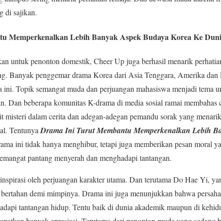
 di sajikan.
u Memperkenalkan Lebih Banyak Aspek Budaya Korea Ke Dunia
an untuk penonton domestik, Cheer Up juga berhasil menarik perhatian
ming. Banyak penggemar drama Korea dari Asia Tenggara, Amerika da
ma ini. Topik semangat muda dan perjuangan mahasiswa menjadi tema u
an. Dan beberapa komunitas K-drama di media sosial ramai membahas c
ait misteri dalam cerita dan adegan-adegan pemandu sorak yang menar
bal. Tentunya
Drama Ini Turut Membantu Memperkenalkan Lebih B
rama ini tidak hanya menghibur, tetapi juga memberikan pesan moral y
 semangat pantang menyerah dan menghadapi tantangan.
inspirasi oleh perjuangan karakter utama. Dan terutama Do Hae Yi, y
tap bertahan demi mimpinya. Drama ini juga menunjukkan bahwa persah
dapi tantangan hidup. Tentu baik di dunia akademik maupun di kehidu
apatkan banyak apresiasi. Terutama dari penonton muda yang sedang 