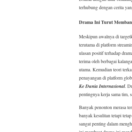
terhubung dengan cerita yang
Drama Ini Turut Membant
Meskipun awalnya di targetk
terutama di platform strea
ulasan positif terhadap dra
terima oleh berbagai kalang
utama. Kemudian teori terk
penayangan di platform glo
Ke Dunia Internasional
. D
pentingnya kerja sama tim,
Banyak penonton merasa ter
banyak kesulitan tetapi te
sangat penting dalam mengha
ini membuat drama ini mend