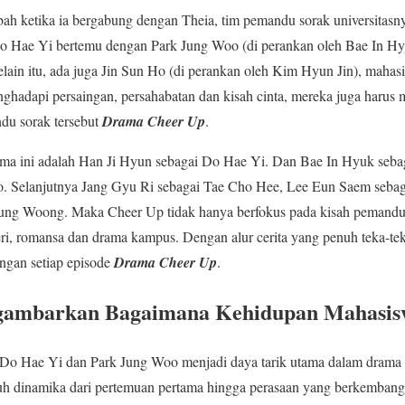
h ketika ia bergabung dengan Theia, tim pemandu sorak universitasny
 Do Hae Yi bertemu dengan Park Jung Woo (di perankan oleh Bae In Hy
Selain itu, ada juga Jin Sun Ho (di perankan oleh Kim Hyun Jin), maha
nghadapi persaingan, persahabatan dan kisah cinta, mereka juga harus
du sorak tersebut
Drama Cheer Up
.
ma ini adalah Han Ji Hyun sebagai Do Hae Yi. Dan Bae In Hyuk seb
o. Selanjutnya Jang Gyu Ri sebagai Tae Cho Hee, Lee Eun Saem sebaga
g Woong. Maka Cheer Up tidak hanya berfokus pada kisah pemandu s
i, romansa dan drama kampus. Dengan alur cerita yang penuh teka-te
gan setiap episode
Drama Cheer Up
.
gambarkan Bagaimana Kehidupan Mahasis
Do Hae Yi dan Park Jung Woo menjadi daya tarik utama dalam drama 
h dinamika dari pertemuan pertama hingga perasaan yang berkembang