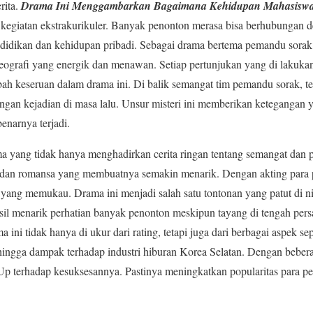
rita.
Drama Ini Menggambarkan Bagaimana Kehidupan Mahasisw
 kegiatan ekstrakurikuler. Banyak penonton merasa bisa berhubungan d
idikan dan kehidupan pribadi. Sebagai drama bertema pemandu sora
ografi yang energik dan menawan. Setiap pertunjukan yang di lakukan 
ah keseruan dalam drama ini. Di balik semangat tim pemandu sorak, te
gan kejadian di masa lalu. Unsur misteri ini memberikan ketegangan
benarnya terjadi.
 yang tidak hanya menghadirkan cerita ringan tentang semangat dan p
dan romansa yang membuatnya semakin menarik. Dengan akting para p
ual yang memukau. Drama ini menjadi salah satu tontonan yang patut di 
il menarik perhatian banyak penonton meskipun tayang di tengah pers
ini tidak hanya di ukur dari rating, tetapi juga dari berbagai aspek sep
hingga dampak terhadap industri hiburan Korea Selatan. Dengan bebe
 Up terhadap kesuksesannya. Pastinya meningkatkan popularitas para 