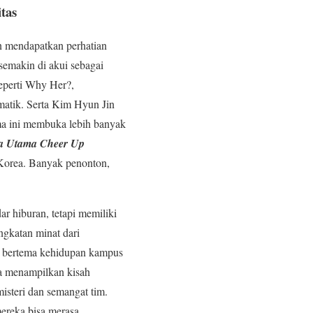
tas
n mendapatkan perhatian
semakin di akui sebagai
eperti Why Her?,
matik. Serta Kim Hyun Jin
ama ini membuka lebih banyak
a Utama Cheer Up
 Korea. Banyak penonton,
 hiburan, tetapi memiliki
ngkatan minat dari
ma bertema kehidupan kampus
ga menampilkan kisah
steri dan semangat tim.
ereka bisa merasa