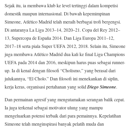
Sejak itu, ia membawa klub ke level tertinggi dalam kompetisi
domestik maupun internasional. Di bawah kepemimpinan
Simeone, Atlético Madrid telah meraih berbagai trofi bergengsi.
Di antaranya La Liga 2013–14, 2020–21. Copa del Rey 2012–
13, Supercopa de España 2014. Dan Liga Europa 2011–12,
2017–18 serta piala Super UEFA 2012, 2018. Selain itu, Simeone
juga membawa Atlético Madrid dua kali ke final Liga Champions
UEFA pada 2014 dan 2016, meskipun harus puas sebagai runner-
up. Ia di kenal dengan filosofi “Cholismo,” yang berasal dari
julukannya, “El Cholo.” Dan filosofi ini menekankan di siplin,
kerja keras, organisasi pertahanan yang solid
Diego Simeone
.
Dan permainan agresif yang mengutamakan serangan balik cepat.
Ia juga terkenal sebagai motivator ulung yang mampu
mengeluarkan potensi terbaik dari para pemainnya. Kepelatihan
Simeone telah menginspirasi banyak pelatih muda dan