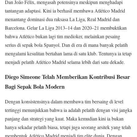
Dan João Félix, mengasah potensinya meskipun menghadapi
tantangan adaptasi. Kini ia berhasil membawa Atlético Madrid
menantang dominasi dua raksasa La Liga, Real Madrid dan
Barcelona. Gelar La Liga 2013–14 dan 2020–21 membuktikan
bahwa Atlético bukan lagi tim medioker, melainkan pesaing
serius di sepak bola Spanyol. Dan di era di mana banyak pelatih
mengalami kesulitan bertahan lama di satu klub. Tentunya ia tetap
menjadi pelatih Atlético Madrid selama lebih dari satu dekade.
Diego Simeone Telah Memberikan Kontribusi Besar
Bagi Sepak Bola Modern
Dengan konsistensinya dalam membawa tim bersaing di level
tertinggi menunjukkan bahwa ia adalah pelatih dengan visi jangka
panjang dan strategi yang kuat. Maka kemudian kini ia bukan
hanya sekadar pelatih biasa, tetapi juga seorang arsitek yang telah
membentuk Atlético Madrid menjadi tim elite dunia. Dengan