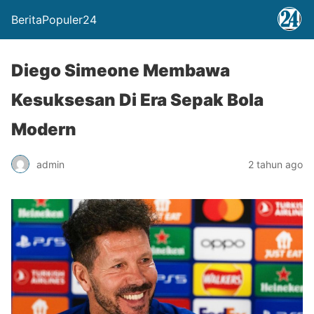
BeritaPopuler24
Diego Simeone Membawa
Kesuksesan Di Era Sepak Bola
Modern
admin
2 tahun ago