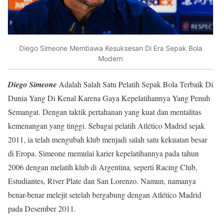
Diego Simeone Membawa Kesuksesan Di Era Sepak Bola
Modern
Diego Simeone
Adalah Salah Satu Pelatih Sepak Bola Terbaik Di
Dunia Yang Di Kenal Karena Gaya Kepelatihannya Yang Penuh
Semangat. Dengan taktik pertahanan yang kuat dan mentalitas
kemenangan yang tinggi. Sebagai pelatih Atlético Madrid sejak
2011, ia telah mengubah klub menjadi salah satu kekuatan besar
di Eropa. Simeone memulai karier kepelatihannya pada tahun
2006 dengan melatih klub di Argentina, seperti Racing Club,
Estudiantes, River Plate dan San Lorenzo. Namun, namanya
benar-benar melejit setelah bergabung dengan Atlético Madrid
pada Desember 2011.