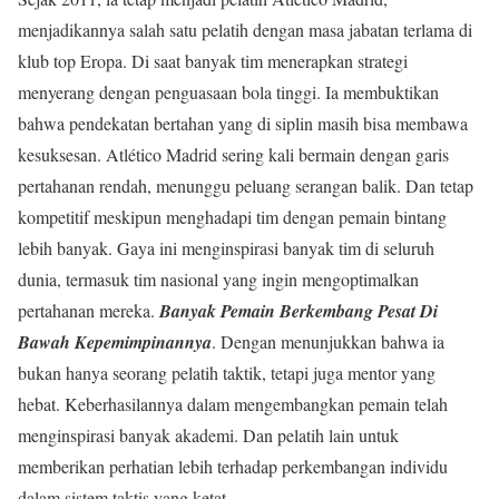
menjadikannya salah satu pelatih dengan masa jabatan terlama di
klub top Eropa. Di saat banyak tim menerapkan strategi
menyerang dengan penguasaan bola tinggi. Ia membuktikan
bahwa pendekatan bertahan yang di siplin masih bisa membawa
kesuksesan. Atlético Madrid sering kali bermain dengan garis
pertahanan rendah, menunggu peluang serangan balik. Dan tetap
kompetitif meskipun menghadapi tim dengan pemain bintang
lebih banyak. Gaya ini menginspirasi banyak tim di seluruh
dunia, termasuk tim nasional yang ingin mengoptimalkan
pertahanan mereka.
Banyak Pemain Berkembang Pesat Di
Bawah Kepemimpinannya
. Dengan menunjukkan bahwa ia
bukan hanya seorang pelatih taktik, tetapi juga mentor yang
hebat. Keberhasilannya dalam mengembangkan pemain telah
menginspirasi banyak akademi. Dan pelatih lain untuk
memberikan perhatian lebih terhadap perkembangan individu
dalam sistem taktis yang ketat.